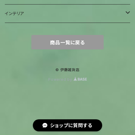
ヒーリングアイテム
首巻物
ウロガードカバー
インテリア
キャンドルホルダー
商品一覧に戻る
© 伊藤雑貨店
Powered by
ショップに質問する