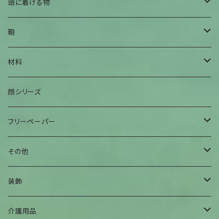
全身衣
頭に着ける物
身上衣
帽子
鞄
身下衣
髪留め
腰鞄
材料
肌着
巻物
肩掛け鞄
手染糸
顔シリーズ
ヘアバンド
袋物
フリーペーパー
その他
夕焼けアパート
その他
曼荼羅マース玉
装飾
ハンギングインテリア
腕輪
介護用品