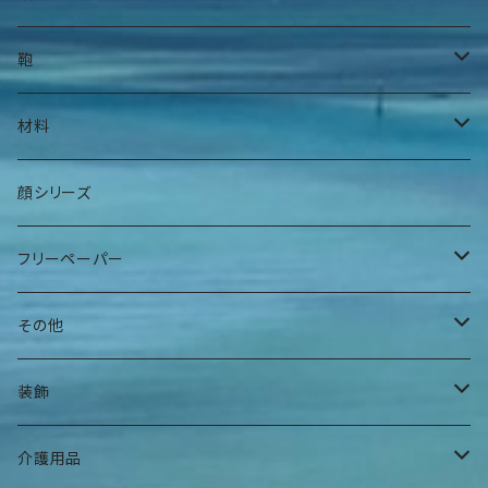
身上衣
帽子
鞄
身下衣
髪留め
腰鞄
材料
肌着
巻物
肩掛け鞄
手染糸
顔シリーズ
ヘアバンド
袋物
フリーペーパー
その他
夕焼けアパート
その他
曼荼羅マース玉
装飾
ハンギングインテリア
腕輪
介護用品