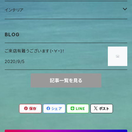
ヒーリングアイテム
首巻物
ウロガードカバー
インテリア
キャンドルホルダー
BLOG
ご来店有難うございます(・∀・)！
2020/9/5
記事一覧を見る
保存
シェア
LINE
ポスト