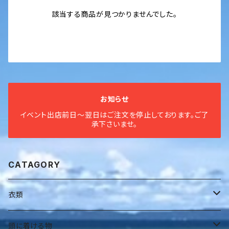
該当する商品が見つかりませんでした。
お知らせ
イベント出店前日〜翌日はご注文を停止しております。ご了
承下さいませ。
CATAGORY
衣類
全身衣
頭に着ける物