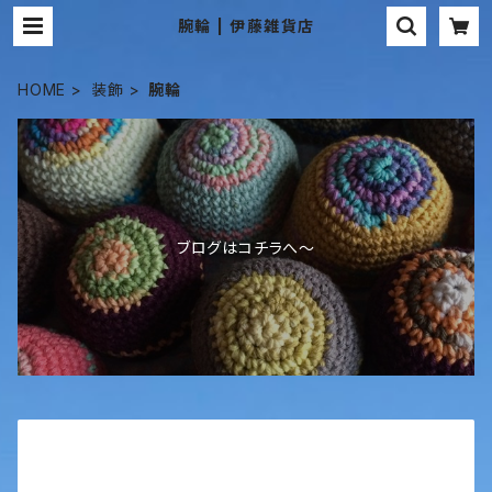
腕輪 | 伊藤雑貨店
HOME
装飾
腕輪
ブログはコチラへ〜