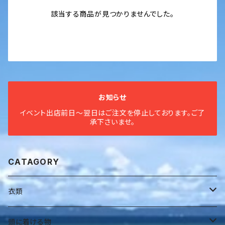
該当する商品が見つかりませんでした。
お知らせ
イベント出店前日〜翌日はご注文を停止しております。ご了
承下さいませ。
CATAGORY
衣類
全身衣
頭に着ける物