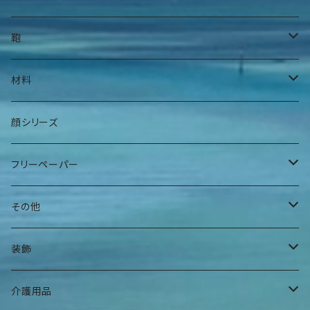
身上衣
帽子
鞄
身下衣
髪留め
腰鞄
材料
肌着
巻物
肩掛け鞄
手染糸
顔シリーズ
ヘアバンド
袋物
フリーペーパー
その他
夕焼けアパート
その他
曼荼羅マース玉
装飾
ハンギングインテリア
腕輪
介護用品