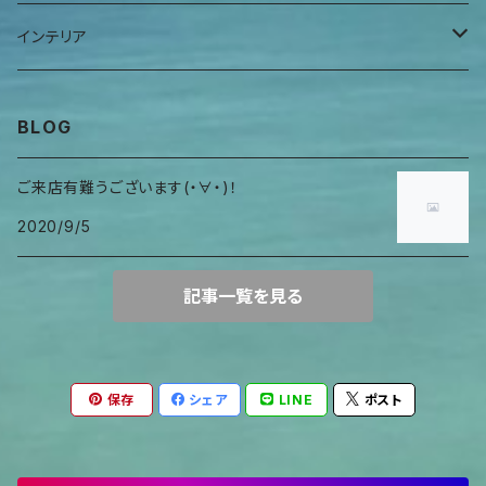
ヒーリングアイテム
首巻物
ウロガードカバー
インテリア
キャンドルホルダー
BLOG
ご来店有難うございます(・∀・)！
2020/9/5
記事一覧を見る
保存
シェア
LINE
ポスト