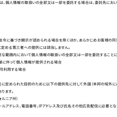
プは、個人情報の取扱いの全部又は一部を委託する場合は、委託先にお
法令に基づき開示が認められる場合を除くほか、あらかじめお客様の同
に定める第三者への提供には該当しません。
必要な範囲内において個人情報の取扱いの全部又は一部を委託すること
承継に伴って個人情報が提供される場合
共同利用する場合
的(3)に定められた目的のために以下の提供先に対して外国（本邦の域外
ります。
リフォルニア州）
ールアドレス、電話番号、IPアドレス及び氏名その他広告配信に必要と