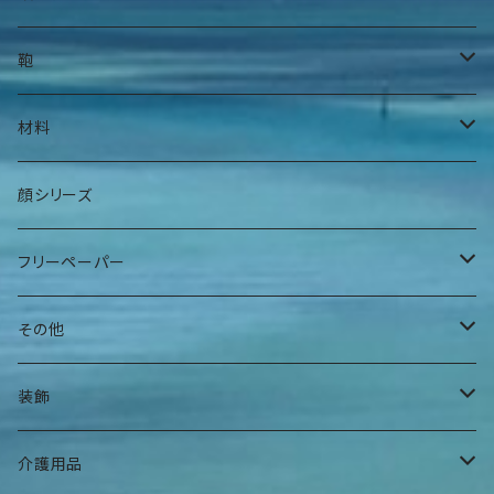
身上衣
帽子
鞄
身下衣
髪留め
腰鞄
材料
肌着
巻物
肩掛け鞄
手染糸
顔シリーズ
ヘアバンド
袋物
フリーペーパー
その他
夕焼けアパート
その他
曼荼羅マース玉
装飾
ハンギングインテリア
腕輪
介護用品