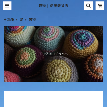
袋物 | 伊藤雑貨店
HOME
鞄
袋物
ブログはコチラへ〜