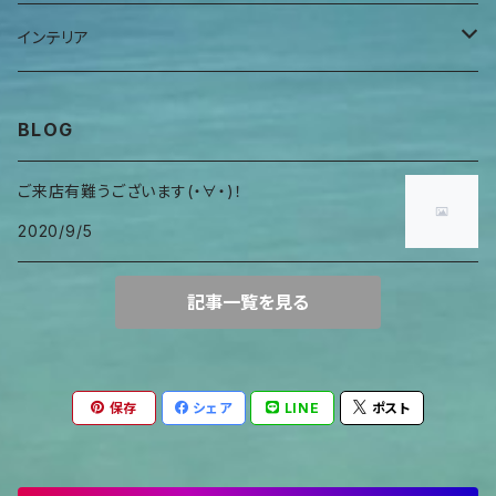
ヒーリングアイテム
首巻物
ウロガードカバー
インテリア
キャンドルホルダー
BLOG
ご来店有難うございます(・∀・)！
2020/9/5
記事一覧を見る
保存
シェア
LINE
ポスト