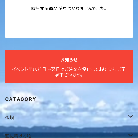
該当する商品が見つかりませんでした。
お知らせ
イベント出店前日〜翌日はご注文を停止しております。ご了
承下さいませ。
CATAGORY
衣類
全身衣
頭に着ける物