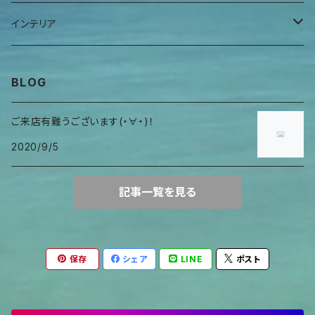
ヒーリングアイテム
首巻物
ウロガードカバー
インテリア
キャンドルホルダー
BLOG
ご来店有難うございます(・∀・)！
2020/9/5
記事一覧を見る
保存
シェア
LINE
ポスト