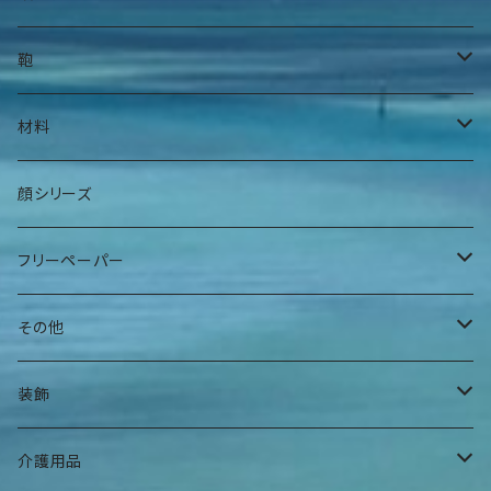
身上衣
帽子
鞄
身下衣
髪留め
腰鞄
材料
肌着
巻物
肩掛け鞄
手染糸
顔シリーズ
ヘアバンド
袋物
フリーペーパー
その他
夕焼けアパート
その他
曼荼羅マース玉
装飾
ハンギングインテリア
腕輪
介護用品