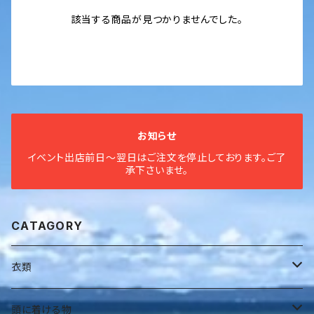
該当する商品が見つかりませんでした。
お知らせ
イベント出店前日〜翌日はご注文を停止しております。ご了
承下さいませ。
CATAGORY
衣類
全身衣
頭に着ける物