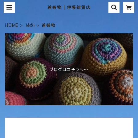
首巻物 | 伊藤雑貨店
HOME
装飾
首巻物
ブログはコチラへ〜