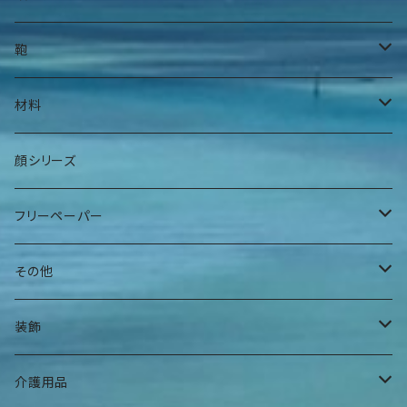
身上衣
帽子
鞄
身下衣
髪留め
腰鞄
材料
肌着
巻物
肩掛け鞄
手染糸
顔シリーズ
ヘアバンド
袋物
フリーペーパー
その他
夕焼けアパート
その他
曼荼羅マース玉
装飾
ハンギングインテリア
腕輪
介護用品