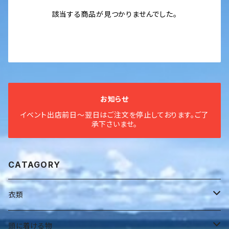
該当する商品が見つかりませんでした。
お知らせ
イベント出店前日〜翌日はご注文を停止しております。ご了
承下さいませ。
CATAGORY
衣類
全身衣
頭に着ける物