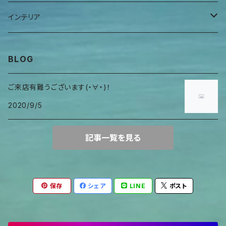
ヒーリングアイテム
首巻物
ウロガードカバー
インテリア
キャンドルホルダー
BLOG
ご来店有難うございます(・∀・)！
2020/9/5
記事一覧を見る
保存
シェア
LINE
ポスト