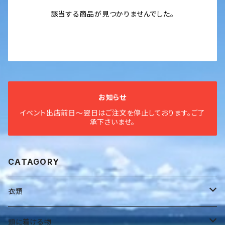
該当する商品が見つかりませんでした。
お知らせ
イベント出店前日〜翌日はご注文を停止しております。ご了
承下さいませ。
CATAGORY
衣類
全身衣
頭に着ける物