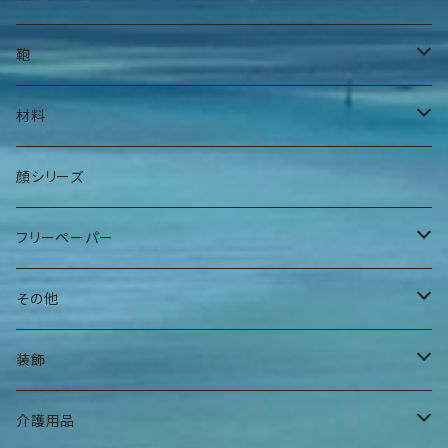
身上衣
帽子
鞄
身下衣
髪留め
腰鞄
材料
肌着
巻物
肩掛け鞄
手染糸
顔シリーズ
ヘアバンド
袋物
フリーペーパー
その他
夕焼けアパート
その他
曼荼羅マース玉
装飾
ハンギングインテリア
腕輪
介護用品