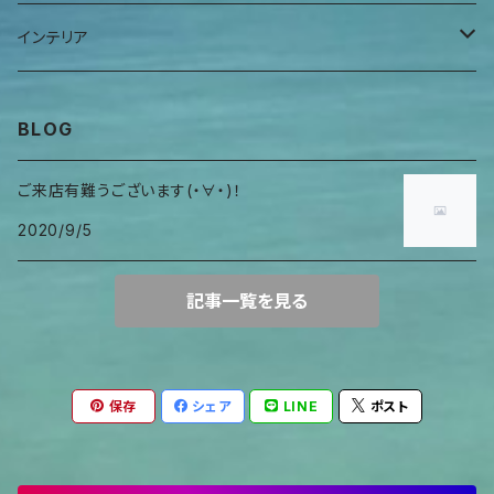
ヒーリングアイテム
首巻物
ウロガードカバー
インテリア
キャンドルホルダー
BLOG
ご来店有難うございます(・∀・)！
2020/9/5
記事一覧を見る
保存
シェア
LINE
ポスト