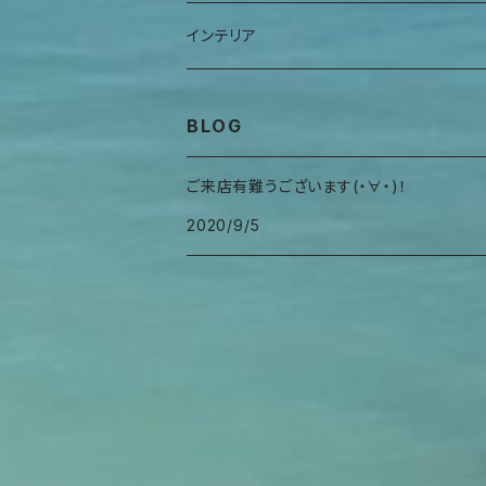
ヒーリングアイテム
首巻物
ウロガードカバー
インテリア
キャンドルホルダー
BLOG
ご来店有難うございます(・∀・)！
2020/9/5