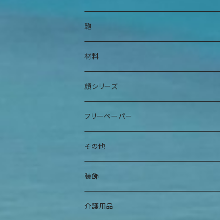
身上衣
帽子
鞄
身下衣
髪留め
腰鞄
材料
肌着
巻物
肩掛け鞄
手染糸
顔シリーズ
ヘアバンド
袋物
フリーペーパー
その他
夕焼けアパート
その他
曼荼羅マース玉
装飾
ハンギングインテリア
腕輪
介護用品