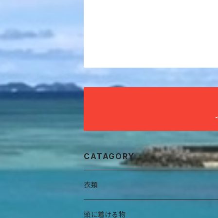
CATAGORY
衣類
全身衣
頭に着ける物