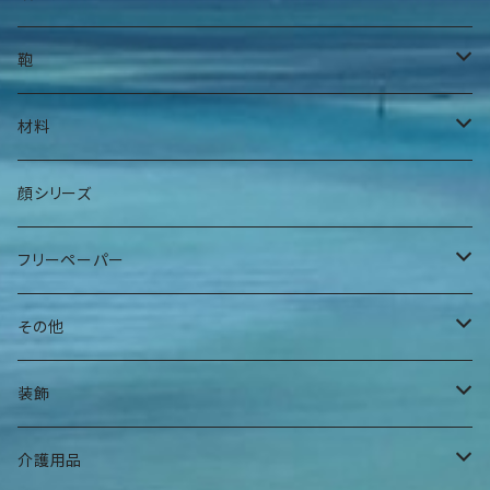
身上衣
帽子
鞄
身下衣
髪留め
腰鞄
材料
肌着
巻物
肩掛け鞄
手染糸
顔シリーズ
ヘアバンド
袋物
フリーペーパー
その他
夕焼けアパート
その他
曼荼羅マース玉
装飾
ハンギングインテリア
腕輪
介護用品