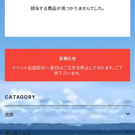
該当する商品が見つかりませんでした。
お知らせ
イベント出店前日〜翌日はご注文を停止しております。ご了
承下さいませ。
CATAGORY
衣類
全身衣
頭に着ける物