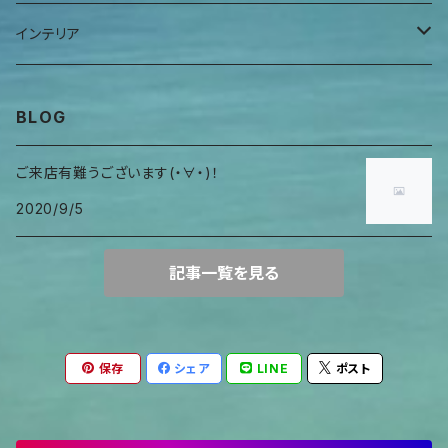
ヒーリングアイテム
首巻物
ウロガードカバー
インテリア
キャンドルホルダー
BLOG
ご来店有難うございます(・∀・)！
2020/9/5
記事一覧を見る
保存
シェア
LINE
ポスト