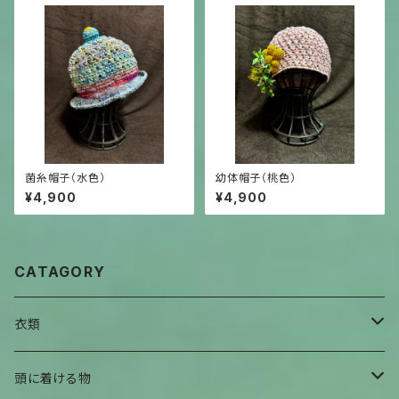
菌糸帽子（水色）
幼体帽子（桃色）
¥4,900
¥4,900
CATAGORY
衣類
全身衣
頭に着ける物