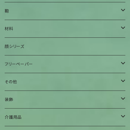
身上衣
帽子
鞄
身下衣
髪留め
腰鞄
材料
肌着
巻物
肩掛け鞄
手染糸
顔シリーズ
ヘアバンド
袋物
フリーペーパー
その他
夕焼けアパート
その他
曼荼羅マース玉
装飾
ハンギングインテリア
腕輪
介護用品